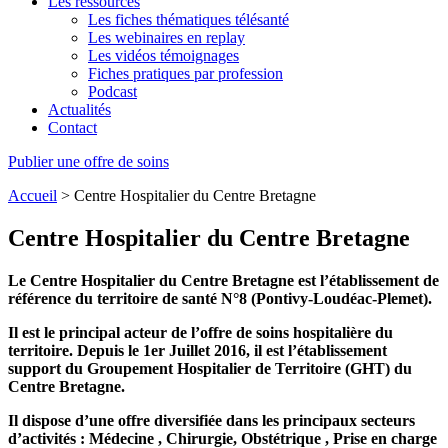
Les ressources
Les fiches thématiques télésanté
Les webinaires en replay
Les vidéos témoignages
Fiches pratiques par profession
Podcast
Actualités
Contact
Publier une offre de soins
Accueil
>
Centre Hospitalier du Centre Bretagne
Centre Hospitalier du Centre Bretagne
Le Centre Hospitalier du Centre Bretagne est l’é
tablissement
de
référence du territoire de santé N°8 (Pontivy-Loudéac-Plemet
).
Il est
le
principal acteur de l’offre de soins hospitalière du
territoire.
Depuis
le 1er Juillet 2016, il est
l’établissement
support du Groupement Hospitalier de Territoire (GHT) du
Centre Bretagne.
Il dispose d’u
ne offre diversifiée dans les principaux secteurs
d’activités : Médecine , Chirurgie, Obstétrique , Prise en charge