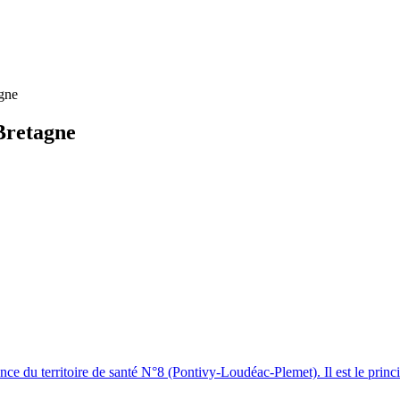
agne
Bretagne
e du territoire de santé N°8 (Pontivy-Loudéac-Plemet). Il est le principal