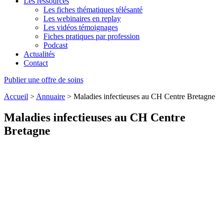
Les ressources
Les fiches thématiques télésanté
Les webinaires en replay
Les vidéos témoignages
Fiches pratiques par profession
Podcast
Actualités
Contact
Publier une offre de soins
Accueil
>
Annuaire
>
Maladies infectieuses au CH Centre Bretagne
Maladies infectieuses au CH Centre
Bretagne