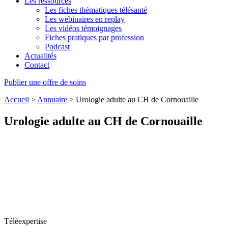
Les ressources
Les fiches thématiques télésanté
Les webinaires en replay
Les vidéos témoignages
Fiches pratiques par profession
Podcast
Actualités
Contact
Publier une offre de soins
Accueil
>
Annuaire
>
Urologie adulte au CH de Cornouaille
Urologie adulte au CH de Cornouaille
Téléexpertise