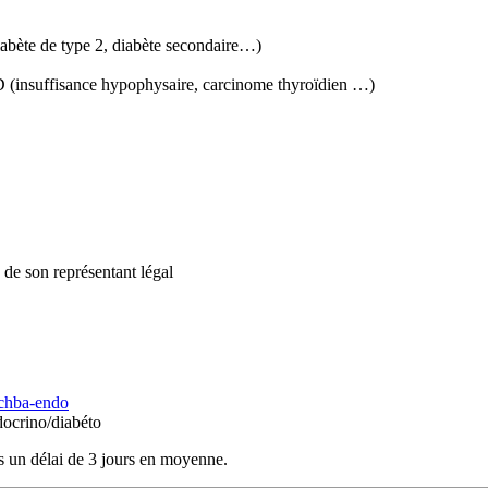
diabète de type 2, diabète secondaire…)
LD (insuffisance hypophysaire, carcinome thyroïdien …)
 de son représentant légal
/chba-endo
ocrino/diabéto
s un délai de 3 jours en moyenne.