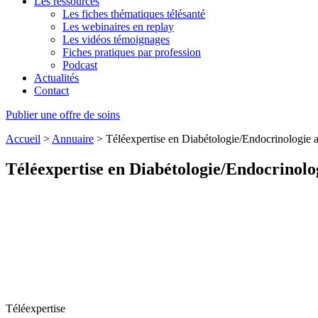
Les ressources
Les fiches thématiques télésanté
Les webinaires en replay
Les vidéos témoignages
Fiches pratiques par profession
Podcast
Actualités
Contact
Publier une offre de soins
Accueil
>
Annuaire
>
Téléexpertise en Diabétologie/Endocrinologie 
Téléexpertise en Diabétologie/Endocrinol
Téléexpertise