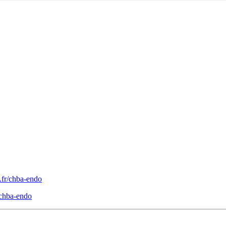
.fr/chba-endo
/chba-endo