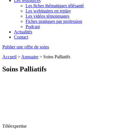
Les ressources
Les fiches thématiques télésanté
Les webinaires en replay
Les vidéos témoignages
Fiches pratiques par profession
Podcast
Actualités
Contact
Publier une offre de soins
Accueil
>
Annuaire
>
Soins Palliatifs
Soins Palliatifs
Téléexpertise