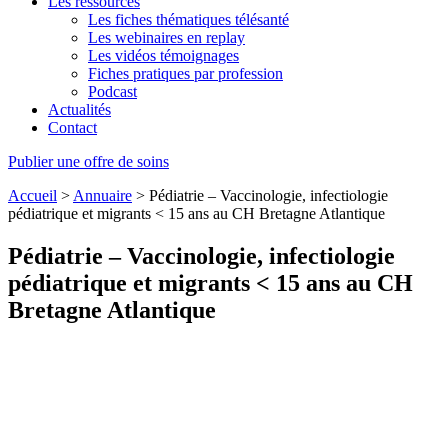
Les ressources
Les fiches thématiques télésanté
Les webinaires en replay
Les vidéos témoignages
Fiches pratiques par profession
Podcast
Actualités
Contact
Publier une offre de soins
Accueil
>
Annuaire
>
Pédiatrie – Vaccinologie, infectiologie
pédiatrique et migrants < 15 ans au CH Bretagne Atlantique
Pédiatrie – Vaccinologie, infectiologie
pédiatrique et migrants < 15 ans au CH
Bretagne Atlantique