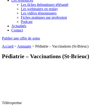
Les ressources
Les fiches thématiques télésanté
Les webinaires en replay
Les vidéos témoignages
Fiches pratiques par profession
Podcast
Actualités
Contact
Publier une offre de soins
Accueil
>
Annuaire
>
Pédiatrie – Vaccinations (St-Brieuc)
Pédiatrie – Vaccinations (St-Brieuc)
Téléexpertise