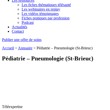
Les ressources
Les fiches thématiques télésanté
Les webinaires en replay
Les vidéos témoignages
Fiches pratiques par profession
Podcast
Actualités
Contact
Publier une offre de soins
Accueil
>
Annuaire
>
Pédiatrie – Pneumologie (St-Brieuc)
Pédiatrie – Pneumologie (St-Brieuc)
Téléexpertise