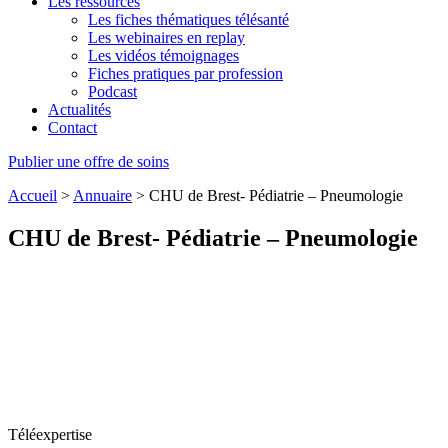
Les ressources
Les fiches thématiques télésanté
Les webinaires en replay
Les vidéos témoignages
Fiches pratiques par profession
Podcast
Actualités
Contact
Publier une offre de soins
Accueil
>
Annuaire
>
CHU de Brest- Pédiatrie – Pneumologie
CHU de Brest- Pédiatrie – Pneumologie
Téléexpertise