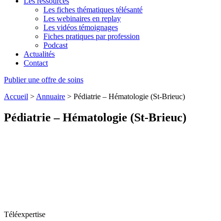
Les ressources
Les fiches thématiques télésanté
Les webinaires en replay
Les vidéos témoignages
Fiches pratiques par profession
Podcast
Actualités
Contact
Publier une offre de soins
Accueil
>
Annuaire
>
Pédiatrie – Hématologie (St-Brieuc)
Pédiatrie – Hématologie (St-Brieuc)
Téléexpertise