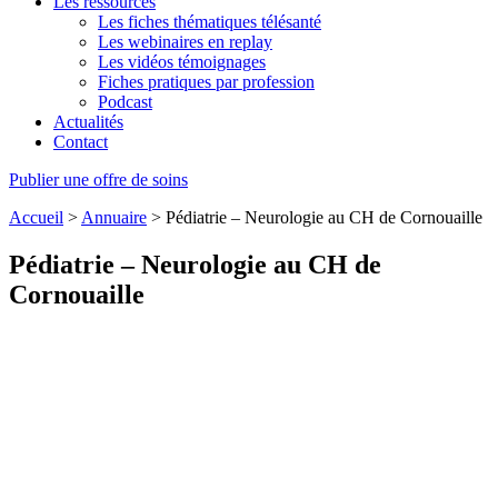
Les ressources
Les fiches thématiques télésanté
Les webinaires en replay
Les vidéos témoignages
Fiches pratiques par profession
Podcast
Actualités
Contact
Publier une offre de soins
Accueil
>
Annuaire
>
Pédiatrie – Neurologie au CH de Cornouaille
Pédiatrie – Neurologie au CH de
Cornouaille