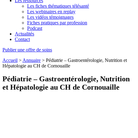
Les ressources
Les fiches thématiques télésanté
Les webinaires en replay
Les vidéos témoignages
Fiches pratiques par profession
Podcast
Actualités
Contact
Publier une offre de soins
Accueil
>
Annuaire
>
Pédiatrie – Gastroentérologie, Nutrition et
Hépatologie au CH de Cornouaille
Pédiatrie – Gastroentérologie, Nutrition
et Hépatologie au CH de Cornouaille