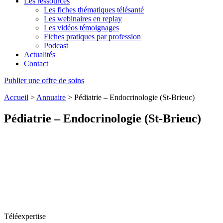
Les ressources
Les fiches thématiques télésanté
Les webinaires en replay
Les vidéos témoignages
Fiches pratiques par profession
Podcast
Actualités
Contact
Publier une offre de soins
Accueil
>
Annuaire
>
Pédiatrie – Endocrinologie (St-Brieuc)
Pédiatrie – Endocrinologie (St-Brieuc)
Téléexpertise