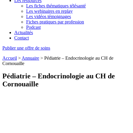
Les ressources
Les fiches thématiques télésanté
Les webinaires en replay
Les vidéos témoignages
Fiches pratiques par profession
Podcast
Actualités
Contact
Publier une offre de soins
Accueil
>
Annuaire
>
Pédiatrie – Endocrinologie au CH de
Cornouaille
Pédiatrie – Endocrinologie au CH de
Cornouaille