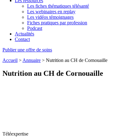
Les ressources
Les fiches thématiques télésanté
Les webinaires en replay
Les vidéos témoignages
Fiches pratiques par profession
Podcast
Actualités
Contact
Publier une offre de soins
Accueil
>
Annuaire
>
Nutrition au CH de Cornouaille
Nutrition au CH de Cornouaille
Téléexpertise