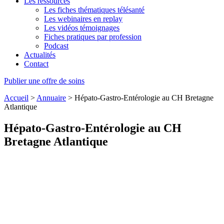
Les ressources
Les fiches thématiques télésanté
Les webinaires en replay
Les vidéos témoignages
Fiches pratiques par profession
Podcast
Actualités
Contact
Publier une offre de soins
Accueil
>
Annuaire
>
Hépato-Gastro-Entérologie au CH Bretagne
Atlantique
Hépato-Gastro-Entérologie au CH
Bretagne Atlantique