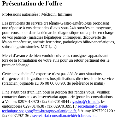
Présentation de l'offre
Professions autorisées : Médecin, Infirmier
Les praticiens du service d’Hépato-Gastro-Entérologie proposent
une réponse à vos demandes d’avis sous 24h ouvrées en moyenne,
pour vous aider dans la démarche diagnostique ou la prise en charge
de vos patients (maladies hépatiques chroniques, découverte de
lésion cancéreuse, anémie ferriprive, pathologies bilio-pancréatiques,
soins de gastrostomies, MICI,…).
Merci d’avance de bien vouloir suivre les consignes apparaissant
lors de la formulation de votre avis pour un retour pertinent dès le
premier échange.
Cette activité de télé expertise n’est pas dédiée aux situations
d’urgence ni à la gestion des hospitalisations directes dans le service
(praticien joignable au 06 08 66 00 90, de préférence le matin).
Il ne s’agit pas d’un lien pour la gestion des rendez vous. Veuillez
contacter dans ce cas le secrétariat approprié (pour les consultations
à Vannes 0297018970 / fax 0297014844 /
gastro@ch-ba.fr
, les
endoscopies 0297014638 / fax 0297018951 /
secretariat-plateau-
technique.spagora@ch-bretagne-atlantique.fr
, à Auray 0297292120 /
fax 0297292136 /
secretariat-consult.pratel@ch-bretagne-