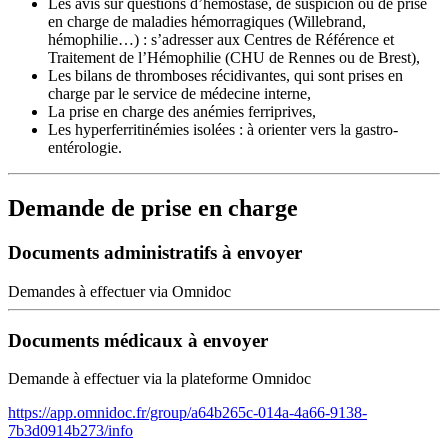
Les avis sur questions d’hémostase, de suspicion ou de prise
en charge de maladies hémorragiques (Willebrand,
hémophilie…) : s’adresser aux Centres de Référence et
Traitement de l’Hémophilie (CHU de Rennes ou de Brest),
Les bilans de thromboses récidivantes, qui sont prises en
charge par le service de médecine interne,
La prise en charge des anémies ferriprives,
Les hyperferritinémies isolées : à orienter vers la gastro-
entérologie.
Demande de prise en charge
Documents administratifs à envoyer
Demandes à effectuer via Omnidoc
Documents médicaux à envoyer
Demande à effectuer via la plateforme Omnidoc
https://app.omnidoc.fr/group/a64b265c-014a-4a66-9138-
7b3d0914b273/info