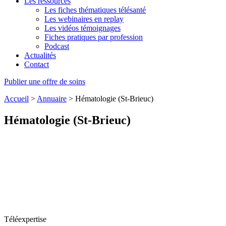
Les ressources
Les fiches thématiques télésanté
Les webinaires en replay
Les vidéos témoignages
Fiches pratiques par profession
Podcast
Actualités
Contact
Publier une offre de soins
Accueil
>
Annuaire
>
Hématologie (St-Brieuc)
Hématologie (St-Brieuc)
Téléexpertise