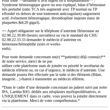
Pour toute **demande d’avis urgent ou d’hospitalisation** :
Syndrome hémorragique grave ou non expliqué, bilan d’hémostase
très perturbé (ratio TCA très augmenté avec TP normal ou TP
effondré en dehors de tout traitement anticoagulant) saignement
actif, événement hémorragique, thrombopénie majeure (taux de
plaquettes &lt;20 giga/l).
=> Appel obligatoire sur le téléphone d’astreinte Hémostase au
02.98.22.39.89 (heures ouvrables) ou via le standard du CHU
02.98.22.33.33 demander le médecin d’astreinte en
hémostase/hémophilie (soirs et weeks-
ends).
Pour toute demande concernant un(e) **patient(e) déjà connu(e)**
de notre service, merci de ne pas
utiliser cette plateforme mais de joindre en priorité le secrétariat du
médecin référent ou, en cas d’urgence, le médecin d’astreinte. Une
demande pourra être effectuée par la suite si des éléments (Bilan,
imagerie…) étaient à transmettre au médecin référent.
*Dans le cadre d’une demande concernant un patient suivi par notre
IPA, Laetitia RIO, dédiée aux néoplasies myéloprolifératives, et
UNIQUEMENT dans ce cadre, vous pouvez la joindre directement
via la plateforme. Merci de votre compréhension.*