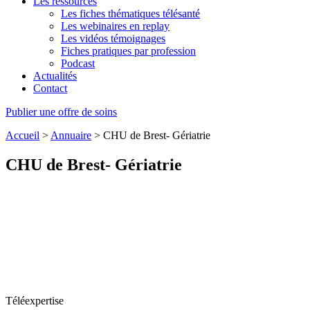
Les ressources
Les fiches thématiques télésanté
Les webinaires en replay
Les vidéos témoignages
Fiches pratiques par profession
Podcast
Actualités
Contact
Publier une offre de soins
Accueil
>
Annuaire
>
CHU de Brest- Gériatrie
CHU de Brest- Gériatrie
Téléexpertise