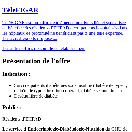
TéléFIGAR
TéléFIGAR est une offre de télémédecine diversifiée et spécialisée
au bénéfice des résidents d’EHPAD et/ou patients hospitalisés dans
les hôpitaux de proximité ne bénéficiant pas d’une telle expertise.
Les avis d’experts proposés...
Les autres offres de soin de cet établissement
Présentation de l'offre
Indication :
Suivi de patients diabétiques sous insuline (diabète de type 1,
diabète de type 2 insulinorequérant, diabète secondaire…)
Déséquilibre de diabète
Public
:
Résidents d’EHPAD.
Le service d’Endocrinologie-Diabétologie-Nutrition
du CHU de