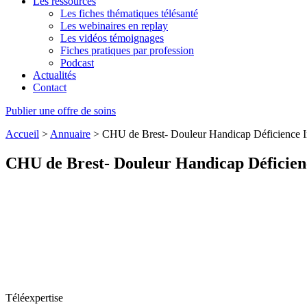
Les ressources
Les fiches thématiques télésanté
Les webinaires en replay
Les vidéos témoignages
Fiches pratiques par profession
Podcast
Actualités
Contact
Publier une offre de soins
Accueil
>
Annuaire
>
CHU de Brest- Douleur Handicap Déficience Int
CHU de Brest- Douleur Handicap Déficience
Téléexpertise