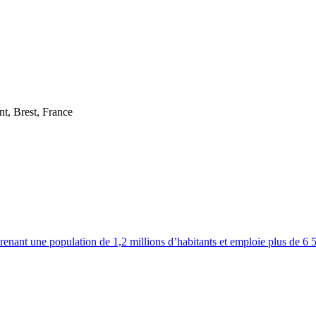
t, Brest, France
renant une population de 1,2 millions d’habitants et emploie plus de 6 5