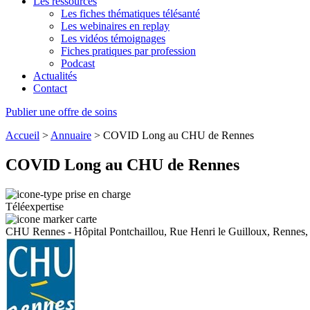
Les ressources
Les fiches thématiques télésanté
Les webinaires en replay
Les vidéos témoignages
Fiches pratiques par profession
Podcast
Actualités
Contact
Publier une offre de soins
Accueil
>
Annuaire
>
COVID Long au CHU de Rennes
COVID Long au CHU de Rennes
Téléexpertise
CHU Rennes - Hôpital Pontchaillou, Rue Henri le Guilloux, Rennes,