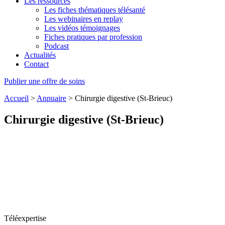
Les ressources
Les fiches thématiques télésanté
Les webinaires en replay
Les vidéos témoignages
Fiches pratiques par profession
Podcast
Actualités
Contact
Publier une offre de soins
Accueil
>
Annuaire
>
Chirurgie digestive (St-Brieuc)
Chirurgie digestive (St-Brieuc)
Téléexpertise