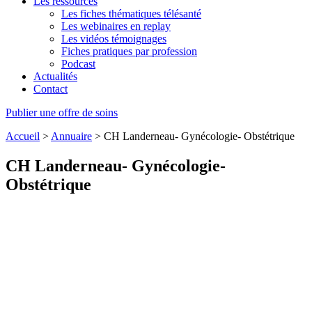
Les ressources
Les fiches thématiques télésanté
Les webinaires en replay
Les vidéos témoignages
Fiches pratiques par profession
Podcast
Actualités
Contact
Publier une offre de soins
Accueil
>
Annuaire
>
CH Landerneau- Gynécologie- Obstétrique
CH Landerneau- Gynécologie-
Obstétrique