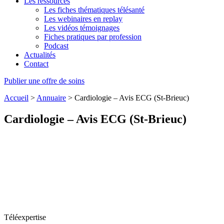
Les ressources
Les fiches thématiques télésanté
Les webinaires en replay
Les vidéos témoignages
Fiches pratiques par profession
Podcast
Actualités
Contact
Publier une offre de soins
Accueil
>
Annuaire
>
Cardiologie – Avis ECG (St-Brieuc)
Cardiologie – Avis ECG (St-Brieuc)
Téléexpertise