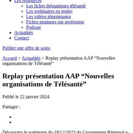
Les ressources
Les fiches thématiques télésanté
Les webinaires en replay
Les vidéos témoignages
Fiches pratiques par profession
Podcast
Actualités
Contact
Publier une offre de soins
Accueil
>
Actualités
>
Replay présentation AAP “Nouvelles
organisations de Télésanté”
Replay présentation AAP “Nouvelles
organisations de Télésanté”
Publié le 22 janvier 2024
Partager :
Découvrez le webinaire du 18/12/2023 du Groupement Régional e-