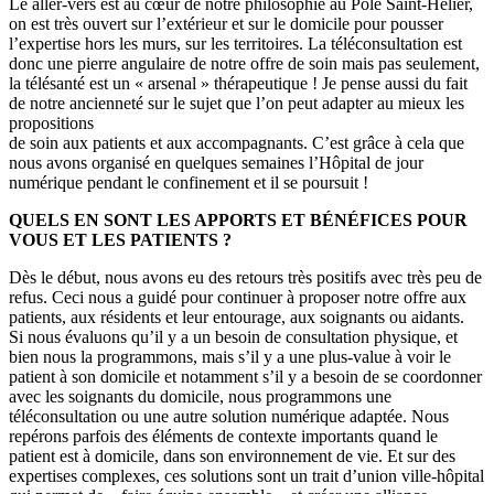
Le aller-vers est au cœur de notre philosophie au Pôle Saint-Hélier,
on est très ouvert sur l’extérieur et sur le domicile pour pousser
l’expertise hors les murs, sur les territoires. La téléconsultation est
donc une pierre angulaire de notre offre de soin mais pas seulement,
la télésanté est un « arsenal » thérapeutique ! Je pense aussi du fait
de notre ancienneté sur le sujet que l’on peut adapter au mieux les
propositions
de soin aux patients et aux accompagnants. C’est grâce à cela que
nous avons organisé en quelques semaines l’Hôpital de jour
numérique pendant le confinement et il se poursuit !
QUELS EN SONT LES APPORTS ET BÉNÉFICES POUR
VOUS ET LES PATIENTS ?
Dès le début, nous avons eu des retours très positifs avec très peu de
refus. Ceci nous a guidé pour continuer à proposer notre offre aux
patients, aux résidents et leur entourage, aux soignants ou aidants.
Si nous évaluons qu’il y a un besoin de consultation physique, et
bien nous la programmons, mais s’il y a une plus-value à voir le
patient à son domicile et notamment s’il y a besoin de se coordonner
avec les soignants du domicile, nous programmons une
téléconsultation ou une autre solution numérique adaptée. Nous
repérons parfois des éléments de contexte importants quand le
patient est à domicile, dans son environnement de vie. Et sur des
expertises complexes, ces solutions sont un trait d’union ville-hôpital