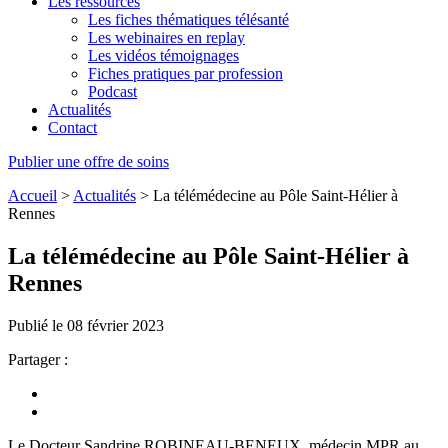
Les ressources
Les fiches thématiques télésanté
Les webinaires en replay
Les vidéos témoignages
Fiches pratiques par profession
Podcast
Actualités
Contact
Publier une offre de soins
Accueil
>
Actualités
>
La télémédecine au Pôle Saint-Hélier à
Rennes
La télémédecine au Pôle Saint-Hélier à
Rennes
Publié le 08 février 2023
Partager :
Le Docteur Sandrine ROBINEAU-BENEUX, médecin MPR au